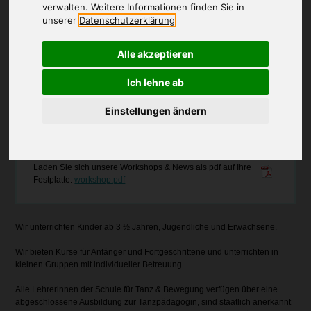
Schülerinnen und Schülern immer wieder neue Aspekte im Tanz und in
verwalten. Weitere Informationen finden Sie in
den Bewegungstechniken zu vermitteln.
unserer
Datenschutzerklärung
Nach 32 wunderbaren Jahren in Hamburg-Schnelsen sind wir dem
Alle akzeptieren
Wohnungsbau gewichen und nun glücklich seit Sommer 2018 in
Rellingen Süd angekommen. Gegründet 1975 von Juschka Blunck, wird
die Schule seit 1996 von der Tanzpädagogin Jutta Holtschneider geleitet.
Ich lehne ab
Unser Ballettsaal ist lichtdurchflutete 90 qm groß, mit zwei Spiegelwänden
und einem professionellen Harlequin Schwingboden ausgestattet.
Einstellungen ändern
Workshops & News
Laden Sie sich unsere Workshops & News als pdf auf Ihre
Festplatte.
workshop.pdf
Wir unterrichten Kinder ab 3 ½ Jahren, Jugendliche und Erwachsene.
Wir bieten Kurse für Anfänger und Fortgeschrittene und unterrichten in
kleinen Gruppen mit individueller Betreuung.
Alle Lehrerinnen der Schule für Tanz & Bewegung verfügen über eine
abgeschlossene Ausbildung zur Tanzpädagogin, sind staatlich anerkannt