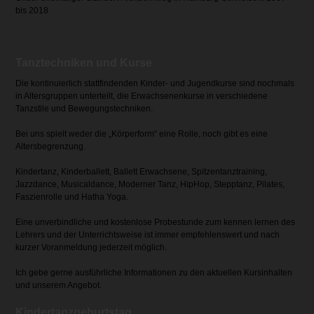
bis 2018
Tanztechniken und Kurse
Die kontinuierlich stattfindenden Kinder- und Jugendkurse sind nochmals
in Altersgruppen unterteilt, die Erwachsenenkurse in verschiedene
Tanzstile und Bewegungstechniken.
Bei uns spielt weder die „Körperform“ eine Rolle, noch gibt es eine
Altersbegrenzung.
Kindertanz, Kinderballett, Ballett Erwachsene, Spitzentanztraining,
Jazzdance, Musicaldance, Moderner Tanz, HipHop, Stepptanz, Pilates,
Faszienrolle und Hatha Yoga.
Eine unverbindliche und kostenlose Probestunde zum kennen lernen des
Lehrers und der Unterrichtsweise ist immer empfehlenswert und nach
kurzer Voranmeldung jederzeit möglich.
Ich gebe gerne ausführliche Informationen zu den aktuellen Kursinhalten
und unserem Angebot.
Kindertanzgeburtstag