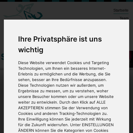
Startseite
Team
Kurse
Bildergalerien
Ihre Privatsphäre ist uns
Kontakt
wichtig
Diese Website verwendet Cookies und Targeting
Technologien, um Ihnen ein besseres Internet-
Erlebnis zu ermöglichen und die Werbung, die Sie
sehen, besser an Ihre Bedürfnisse anzupassen.
Diese Technologien nutzen wir außerdem, um
„Tanz bewegt nicht nur den
Ergebnisse zu messen, um zu verstehen, woher
unsere Besucher kommen oder um unsere Website
Körper.“
weiter zu entwickeln. Durch den Klick auf ALLE
AKZEPTIEREN stimmen Sie der Verwendung von
Cookies und anderen Tracking-Technologien zu.
Ihre Einwilligung können Sie jederzeit mit Wirkung
für die Zukunft widerrufen. Unter EINSTELLUNGEN
ÄNDERN können Sie die Kategorien von Cookies
Wir freuen uns, mit viel Spaß und Einfühlungsvermögen unseren